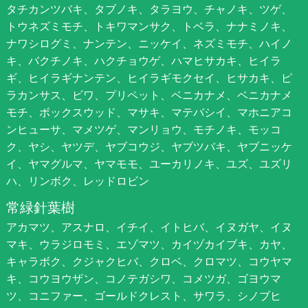
タチカンツバキ、タブノキ、タラヨウ、チャノキ、ツゲ、
トウネズミモチ、トキワマンサク、トベラ、ナナミノキ、
ナワシログミ、ナンテン、ニッケイ、ネズミモチ、ハイノ
キ、バクチノキ、ハクチョウゲ、ハマヒサカキ、ヒイラ
ギ、ヒイラギナンテン、ヒイラギモクセイ、ヒサカキ、ピ
ラカンサス、ビワ、プリペット、ベニカナメ、ベニカナメ
モチ、ボックスウッド、マサキ、マテバシイ、マホニアコ
ンヒューサ、マメツゲ、マンリョウ、モチノキ、モッコ
ク、ヤシ、ヤツデ、ヤブコウジ、ヤブツバキ、ヤブニッケ
イ、ヤマグルマ、ヤマモモ、ユーカリノキ、ユズ、ユズリ
ハ、リンボク、レッドロビン
常緑針葉樹
アカマツ、アスナロ、イチイ、イトヒバ、イヌガヤ、イヌ
マキ、ウラジロモミ、エゾマツ、カイヅカイブキ、カヤ、
キャラボク、クジャクヒバ、クロベ、クロマツ、コウヤマ
キ、コウヨウザン、コノテガシワ、コメツガ、ゴヨウマ
ツ、コニファー、ゴールドクレスト、サワラ、シノブヒ