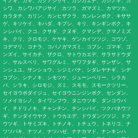
イノキ、カキ、ガクアジサイ、カジカエデ、カジノキ、カ
シワ、カシワバアジサイ、カツラ、ガマズミ、カマツカ、
カラタチ、カリン、カンヒザクラ、カンレンボク、キササ
ゲ、キソケイ、キハダ、キブシ、キリ、キンギンボク、キ
ンシバイ、クコ、クサギ、クヌギ、クマシデ、クマノミズ
キ、クリ、クロモジ、ケヤキ、ゲンカイツツジ、コウゾ、
コデマリ、コナラ、コバノガマズミ、コブシ、ゴマギ、ゴ
ンズイ、サイカチ、ザクロ、サトウカエデ、サラサドウダ
ン、サルスベリ、サワグルミ、サワフタギ、サンザシ、サ
ンシュユ、サンショウ、シジミバナ、シダレヤナギ、シデ
コブシ、シナノキ、シモツケ、ジューンベリー、シラカ
バ、シラキ、シロモジ、ズミ、スモモ、スモークツリー、
セイヨウボダイジュ、セイヨウニンジンボク、センダン、
ソメイヨシノ、タイワンフウ、タニウツギ、ダンコウバ
イ、チドリノキ、チャンチン、チンシバイ、ツクバネウツ
ギ、テンダイウヤク、トウカエデ、ドウダンツツジ、ドク
ウツギ、トサミズキ、トチノキ、トチュウ、トネリコ、ナ
ツツバキ、ナツメ、ナツハゼ、ナナカマド、ナンキンハ