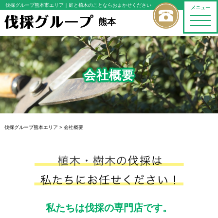
伐採グループ熊本市エリア
｜庭と植木のことならおまかせください
メニュー
toggle
熊本
naviga
会社概要
伐採グループ熊本エリア
>
会社概要
私たちは伐採の専門店です。