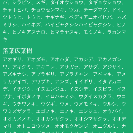
バ、シラビソ、スギ、ダイオウショウ、タギョウショウ、
チャボヒバ、チョウセンマキ、ツガ、テーダマツ、ドイ、
ツトウヒ、トウヒ、ナギナギ、ペディアニオイヒバ、ネズ
ミサシ、ハイネズ、ハイビャクシンハイビャクシン、ヒノ
キ、ヒノキアスナロ、ヒマラヤスギ、モミノキ、ラカンマ
キ
落葉広葉樹
アオギリ、アオダモ、アオハダ、アカシデ、アカメガシ
ワ、アキグミ、アキニレ、アサガラ、アサダ、アジサイ、
アズキナシ、アブラギリ、アブラチャン、アベマキ、アメ
リカデイゴ、アワブキ、アンズ、イイギリ、イタヤカエ
デ、イチジク、イヌエンジュ、イヌシデ、イヌビワ、イヌ
ブナ、イボタノキ、イロハモミジ、ウグイスカグラ、ウコ
ギ、ウチワノキ、ウツギ、ウメ、ウメモドキ、ウルシ、ウ
ワミズザクラ、エゴノキ、エノキ、エンジュ、オウバイ、
オオカメノキ、オオカンザクラ、オオシマザクラ、オオデ
マリ、オトコヨウゾメ、オオモクゲンジ、オニグルミ、カ