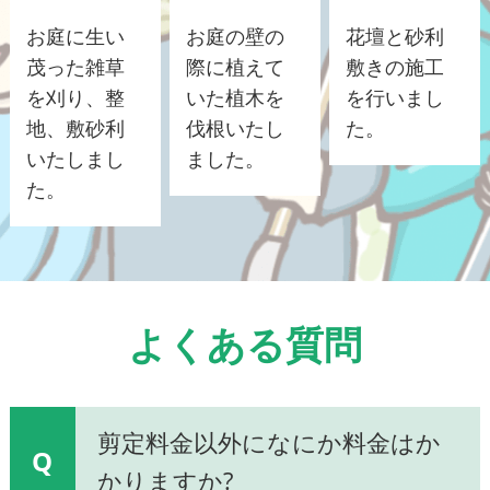
お庭に生い
お庭の壁の
花壇と砂利
茂った雑草
際に植えて
敷きの施工
を刈り、整
いた植木を
を行いまし
地、敷砂利
伐根いたし
た。
いたしまし
ました。
た。
よくある質問
剪定料金以外になにか料金はか
Q
かりますか?