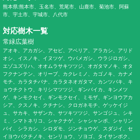
熊本県:熊本市、玉名市、荒尾市、山鹿市、菊池市、阿蘇
市、宇土市、宇城市、八代市
対応樹木一覧
常緑広葉樹
アオキ、アカガシ、アセビ、アベリア、アラカシ、アリド
オシ、イスノキ、イヌツゲ、ウバメガシ、ウラジロガシ、
エゾユズリハ、オオムラサキツツジ、オガタマノキ、オタ
フクナンテン、オリーブ、カクレミノ、カゴノキ、カナメ
モチ、カラタチバナ、カラタネオガタマ、カンツバキ、キ
ョウチクトウ、キリシマツツジ、ギンバイカ、キンメツ
ゲ、キンモクセイ、ギンモクセイ、ミモザ、ギンヨウアカ
シア、クスノキ、クチナシ、クロガネモチ、ゲッケイジ
ュ、サカキ、サザンカ、サツキツツジ、サンゴジュ、シキ
ミ、シマトネリコ、シャクナゲ、シャシャンポ、シャリン
バイ、シラカシ、シロダモ、ジンチョウゲ、スダジイ、セ
イヨウバクチノキ、センリョウ、ソヨゴ、タイサンボク、