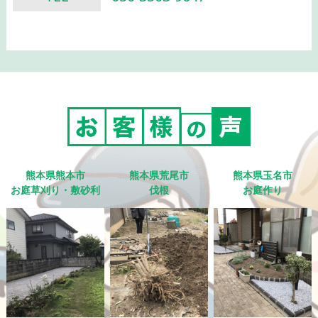
熊本県熊本市
熊本県荒尾市
熊本県玉名市
お庭草刈り・敷砂利
伐根
お庭作り