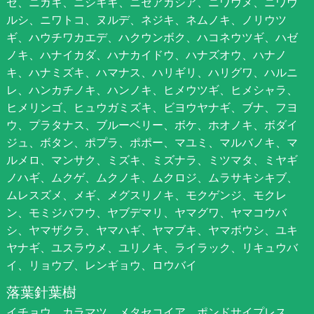
ゼ、ニガキ、ニシキギ、ニセアカシア、ニワウメ、ニワウ
ルシ、ニワトコ、ヌルデ、ネジキ、ネムノキ、ノリウツ
ギ、ハウチワカエデ、ハクウンボク、ハコネウツギ、ハゼ
ノキ、ハナイカダ、ハナカイドウ、ハナズオウ、ハナノ
キ、ハナミズキ、ハマナス、ハリギリ、ハリグワ、ハルニ
レ、ハンカチノキ、ハンノキ、ヒメウツギ、ヒメシャラ、
ヒメリンゴ、ヒュウガミズキ、ビヨウヤナギ、ブナ、フヨ
ウ、プラタナス、ブルーベリー、ボケ、ホオノキ、ボダイ
ジュ、ボタン、ポプラ、ポポー、マユミ、マルバノキ、マ
ルメロ、マンサク、ミズキ、ミズナラ、ミツマタ、ミヤギ
ノハギ、ムクゲ、ムクノキ、ムクロジ、ムラサキシキブ、
ムレスズメ、メギ、メグスリノキ、モクゲンジ、モクレ
ン、モミジバフウ、ヤブデマリ、ヤマグワ、ヤマコウバ
シ、ヤマザクラ、ヤマハギ、ヤマブキ、ヤマボウシ、ユキ
ヤナギ、ユスラウメ、ユリノキ、ライラック、リキュウバ
イ、リョウブ、レンギョウ、ロウバイ
落葉針葉樹
イチョウ、カラマツ、メタセコイア、ポンドサイプレス、