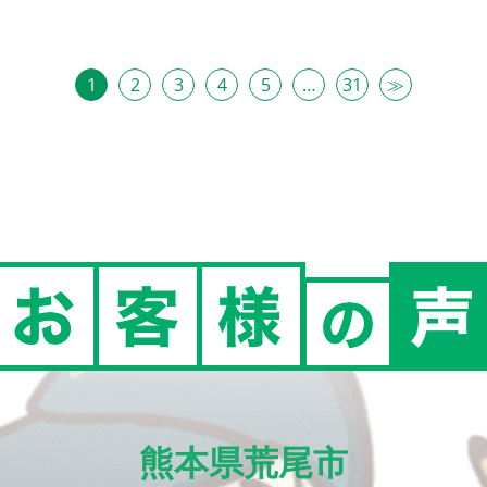
1
2
3
4
5
…
31
≫
熊本県荒尾市