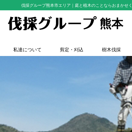
伐採グループ熊本市エリア
｜庭と植木のことならおまかせ
熊本
私達について
剪定・刈込
樹木伐採