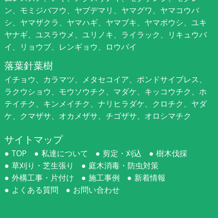
ン、モミジバフウ、ヤブデマリ、ヤマグワ、ヤマコウバ
シ、ヤマザクラ、ヤマハギ、ヤマブキ、ヤマボウシ、ユキ
ヤナギ、ユスラウメ、ユリノキ、ライラック、リキュウバ
イ、リョウブ、レンギョウ、ロウバイ
落葉針葉樹
イチョウ、カラマツ、メタセコイア、ポンドサイプレス、
ラクウショウ、モウソウチク、マダケ、キッコウチク、ホ
テイチク、キンメイチク、ナリヒラダケ、クロチク、ヤダ
ケ、クマザサ、オカメザサ、チゴザサ、オロシマチク
サイトマップ
TOP
私達について
剪定・刈込
樹木伐採
草刈り・芝生張り
庭木消毒・防虫対策
外構工事・片付け
施工事例
新着情報
よくある質問
お問い合わせ