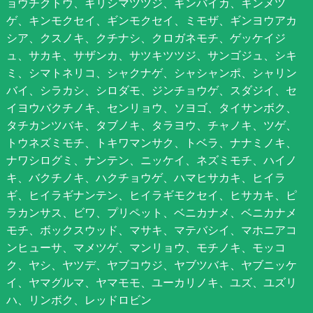
ョウチクトウ、キリシマツツジ、ギンバイカ、キンメツ
ゲ、キンモクセイ、ギンモクセイ、ミモザ、ギンヨウアカ
シア、クスノキ、クチナシ、クロガネモチ、ゲッケイジ
ュ、サカキ、サザンカ、サツキツツジ、サンゴジュ、シキ
ミ、シマトネリコ、シャクナゲ、シャシャンポ、シャリン
バイ、シラカシ、シロダモ、ジンチョウゲ、スダジイ、セ
イヨウバクチノキ、センリョウ、ソヨゴ、タイサンボク、
タチカンツバキ、タブノキ、タラヨウ、チャノキ、ツゲ、
トウネズミモチ、トキワマンサク、トベラ、ナナミノキ、
ナワシログミ、ナンテン、ニッケイ、ネズミモチ、ハイノ
キ、バクチノキ、ハクチョウゲ、ハマヒサカキ、ヒイラ
ギ、ヒイラギナンテン、ヒイラギモクセイ、ヒサカキ、ピ
ラカンサス、ビワ、プリペット、ベニカナメ、ベニカナメ
モチ、ボックスウッド、マサキ、マテバシイ、マホニアコ
ンヒューサ、マメツゲ、マンリョウ、モチノキ、モッコ
ク、ヤシ、ヤツデ、ヤブコウジ、ヤブツバキ、ヤブニッケ
イ、ヤマグルマ、ヤマモモ、ユーカリノキ、ユズ、ユズリ
ハ、リンボク、レッドロビン