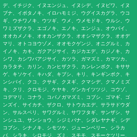
デ、イチジク、イヌエンジュ、イヌシデ、イヌビワ、イヌ
ブナ、イボタノキ、イロハモミジ、ウグイスカグラ、ウコ
ギ、ウチワノキ、ウツギ、ウメ、ウメモドキ、ウルシ、ウ
ワミズザクラ、エゴノキ、エノキ、エンジュ、オウバイ、
オオカメノキ、オオカンザクラ、オオシマザクラ、オオデ
マリ、オトコヨウゾメ、オオモクゲンジ、オニグルミ、カ
イノキ、カキ、ガクアジサイ、カジカエデ、カジノキ、カ
シワ、カシワバアジサイ、カツラ、ガマズミ、カマツカ、
カラタチ、カリン、カンヒザクラ、カンレンボク、キササ
ゲ、キソケイ、キハダ、キブシ、キリ、キンギンボク、キ
ンシバイ、クコ、クサギ、クヌギ、クマシデ、クマノミズ
キ、クリ、クロモジ、ケヤキ、ゲンカイツツジ、コウゾ、
コデマリ、コナラ、コバノガマズミ、コブシ、ゴマギ、ゴ
ンズイ、サイカチ、ザクロ、サトウカエデ、サラサドウダ
ン、サルスベリ、サワグルミ、サワフタギ、サンザシ、サ
ンシュユ、サンショウ、シジミバナ、シダレヤナギ、シデ
コブシ、シナノキ、シモツケ、ジューンベリー、シラカ
バ、シラキ、シロモジ、ズミ、スモモ、スモークツリー、