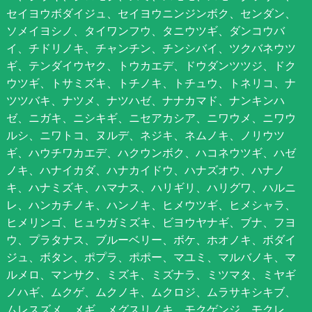
セイヨウボダイジュ、セイヨウニンジンボク、センダン、
ソメイヨシノ、タイワンフウ、タニウツギ、ダンコウバ
イ、チドリノキ、チャンチン、チンシバイ、ツクバネウツ
ギ、テンダイウヤク、トウカエデ、ドウダンツツジ、ドク
ウツギ、トサミズキ、トチノキ、トチュウ、トネリコ、ナ
ツツバキ、ナツメ、ナツハゼ、ナナカマド、ナンキンハ
ゼ、ニガキ、ニシキギ、ニセアカシア、ニワウメ、ニワウ
ルシ、ニワトコ、ヌルデ、ネジキ、ネムノキ、ノリウツ
ギ、ハウチワカエデ、ハクウンボク、ハコネウツギ、ハゼ
ノキ、ハナイカダ、ハナカイドウ、ハナズオウ、ハナノ
キ、ハナミズキ、ハマナス、ハリギリ、ハリグワ、ハルニ
レ、ハンカチノキ、ハンノキ、ヒメウツギ、ヒメシャラ、
ヒメリンゴ、ヒュウガミズキ、ビヨウヤナギ、ブナ、フヨ
ウ、プラタナス、ブルーベリー、ボケ、ホオノキ、ボダイ
ジュ、ボタン、ポプラ、ポポー、マユミ、マルバノキ、マ
ルメロ、マンサク、ミズキ、ミズナラ、ミツマタ、ミヤギ
ノハギ、ムクゲ、ムクノキ、ムクロジ、ムラサキシキブ、
ムレスズメ、メギ、メグスリノキ、モクゲンジ、モクレ