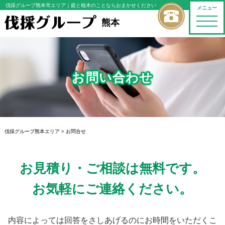
伐採グループ熊本市エリア
｜庭と植木のことならおまかせください
メニュー
toggle
熊本
naviga
お問い合わせ
伐採グループ熊本エリア
>
お問合せ
お見積り・ご相談は無料です。
お気軽にご連絡ください。
内容によっては回答をさしあげるのにお時間をいただくこ