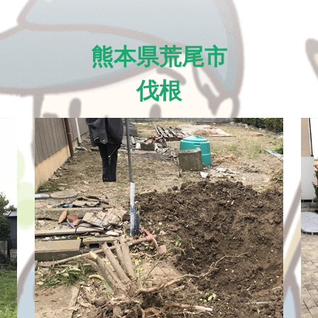
熊本県荒尾市
伐根