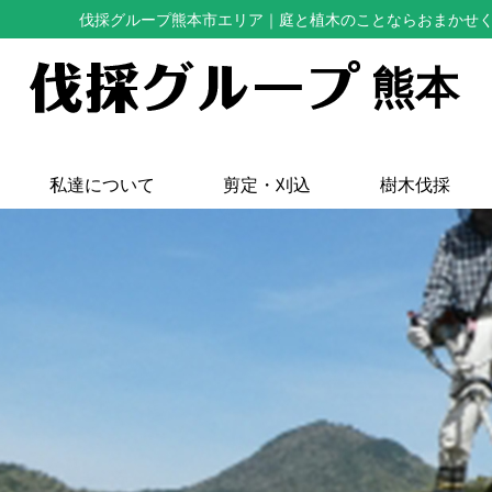
伐採グループ熊本市エリア
｜庭と植木のことならおまかせ
熊本
私達について
剪定・刈込
樹木伐採