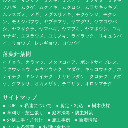
ルメロ、マンサク、ミズキ、ミズナラ、ミツマタ、ミヤギ
ノハギ、ムクゲ、ムクノキ、ムクロジ、ムラサキシキブ、
ムレスズメ、メギ、メグスリノキ、モクゲンジ、モクレ
ン、モミジバフウ、ヤブデマリ、ヤマグワ、ヤマコウバ
シ、ヤマザクラ、ヤマハギ、ヤマブキ、ヤマボウシ、ユキ
ヤナギ、ユスラウメ、ユリノキ、ライラック、リキュウバ
イ、リョウブ、レンギョウ、ロウバイ
落葉針葉樹
イチョウ、カラマツ、メタセコイア、ポンドサイプレス、
ラクウショウ、モウソウチク、マダケ、キッコウチク、ホ
テイチク、キンメイチク、ナリヒラダケ、クロチク、ヤダ
ケ、クマザサ、オカメザサ、チゴザサ、オロシマチク
サイトマップ
TOP
私達について
剪定・刈込
樹木伐採
草刈り・芝生張り
庭木消毒・防虫対策
外構工事・片付け
施工事例
新着情報
よくある質問
お問い合わせ