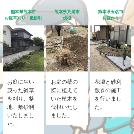
熊本県熊本市
熊本県荒尾市
熊本県玉名市
お庭草刈り・敷砂利
伐根
お庭作り
お庭に生い
お庭の壁の
花壇と砂利
茂った雑草
際に植えて
敷きの施工
を刈り、整
いた植木を
を行いまし
地、敷砂利
伐根いたし
た。
いたしまし
ました。
た。