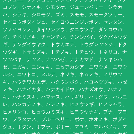
コブシ、シナノキ、シモツケ、ジューンベリー、シラカ
バ、シラキ、シロモジ、ズミ、スモモ、スモークツリー、
セイヨウボダイジュ、セイヨウニンジンボク、センダン、
ソメイヨシノ、タイワンフウ、タニウツギ、ダンコウバ
イ、チドリノキ、チャンチン、チンシバイ、ツクバネウツ
ギ、テンダイウヤク、トウカエデ、ドウダンツツジ、ドク
ウツギ、トサミズキ、トチノキ、トチュウ、トネリコ、ナ
ツツバキ、ナツメ、ナツハゼ、ナナカマド、ナンキンハ
ゼ、ニガキ、ニシキギ、ニセアカシア、ニワウメ、ニワウ
ルシ、ニワトコ、ヌルデ、ネジキ、ネムノキ、ノリウツ
ギ、ハウチワカエデ、ハクウンボク、ハコネウツギ、ハゼ
ノキ、ハナイカダ、ハナカイドウ、ハナズオウ、ハナノ
キ、ハナミズキ、ハマナス、ハリギリ、ハリグワ、ハルニ
レ、ハンカチノキ、ハンノキ、ヒメウツギ、ヒメシャラ、
ヒメリンゴ、ヒュウガミズキ、ビヨウヤナギ、ブナ、フヨ
ウ、プラタナス、ブルーベリー、ボケ、ホオノキ、ボダイ
ジュ、ボタン、ポプラ、ポポー、マユミ、マルバノキ、マ