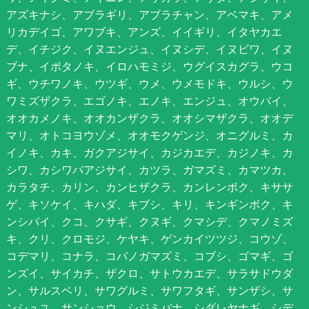
アズキナシ、アブラギリ、アブラチャン、アベマキ、アメ
リカデイゴ、アワブキ、アンズ、イイギリ、イタヤカエ
デ、イチジク、イヌエンジュ、イヌシデ、イヌビワ、イヌ
ブナ、イボタノキ、イロハモミジ、ウグイスカグラ、ウコ
ギ、ウチワノキ、ウツギ、ウメ、ウメモドキ、ウルシ、ウ
ワミズザクラ、エゴノキ、エノキ、エンジュ、オウバイ、
オオカメノキ、オオカンザクラ、オオシマザクラ、オオデ
マリ、オトコヨウゾメ、オオモクゲンジ、オニグルミ、カ
イノキ、カキ、ガクアジサイ、カジカエデ、カジノキ、カ
シワ、カシワバアジサイ、カツラ、ガマズミ、カマツカ、
カラタチ、カリン、カンヒザクラ、カンレンボク、キササ
ゲ、キソケイ、キハダ、キブシ、キリ、キンギンボク、キ
ンシバイ、クコ、クサギ、クヌギ、クマシデ、クマノミズ
キ、クリ、クロモジ、ケヤキ、ゲンカイツツジ、コウゾ、
コデマリ、コナラ、コバノガマズミ、コブシ、ゴマギ、ゴ
ンズイ、サイカチ、ザクロ、サトウカエデ、サラサドウダ
ン、サルスベリ、サワグルミ、サワフタギ、サンザシ、サ
ンシュユ、サンショウ、シジミバナ、シダレヤナギ、シデ