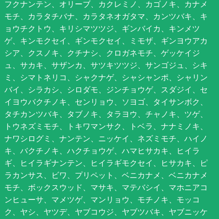
フクナンテン、オリーブ、カクレミノ、カゴノキ、カナメ
モチ、カラタチバナ、カラタネオガタマ、カンツバキ、キ
ョウチクトウ、キリシマツツジ、ギンバイカ、キンメツ
ゲ、キンモクセイ、ギンモクセイ、ミモザ、ギンヨウアカ
シア、クスノキ、クチナシ、クロガネモチ、ゲッケイジ
ュ、サカキ、サザンカ、サツキツツジ、サンゴジュ、シキ
ミ、シマトネリコ、シャクナゲ、シャシャンポ、シャリン
バイ、シラカシ、シロダモ、ジンチョウゲ、スダジイ、セ
イヨウバクチノキ、センリョウ、ソヨゴ、タイサンボク、
タチカンツバキ、タブノキ、タラヨウ、チャノキ、ツゲ、
トウネズミモチ、トキワマンサク、トベラ、ナナミノキ、
ナワシログミ、ナンテン、ニッケイ、ネズミモチ、ハイノ
キ、バクチノキ、ハクチョウゲ、ハマヒサカキ、ヒイラ
ギ、ヒイラギナンテン、ヒイラギモクセイ、ヒサカキ、ピ
ラカンサス、ビワ、プリペット、ベニカナメ、ベニカナメ
モチ、ボックスウッド、マサキ、マテバシイ、マホニアコ
ンヒューサ、マメツゲ、マンリョウ、モチノキ、モッコ
ク、ヤシ、ヤツデ、ヤブコウジ、ヤブツバキ、ヤブニッケ