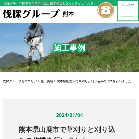
伐採グループ熊本市エリア
｜庭と植木のことならおまかせください
メニュー
toggle
熊本
naviga
施工事例
伐採グループ熊本エリア
>
施工実績
>
熊本県山鹿市で草刈りと刈り込みの作業を行いました。
2024/01/04
熊本県山鹿市で草刈りと刈り込