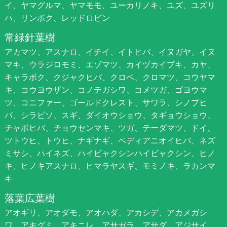
イ、ヤマグルマ、ヤマモモ、ユーカリノキ、ユズ、ユズリ
ハ、リンボク、レッドロビン
常緑針葉樹
アカマツ、アスナロ、イチイ、イトヒバ、イヌガヤ、イヌ
マキ、ウラジロモミ、エゾマツ、カイヅカイブキ、カヤ、
キャラボク、クジャクヒバ、クロベ、クロマツ、コウヤマ
キ、コウヨウザン、コノテガシワ、コメツガ、ゴヨウマ
ツ、コニファー、ゴールドクレスト、サワラ、シノブヒ
バ、シラビソ、スギ、ダイオウショウ、タギョウショウ、
チャボヒバ、チョウセンマキ、ツガ、テーダマツ、ドイ、
ツトウヒ、トウヒ、ナギナギ、ペディアニオイヒバ、ネズ
ミサシ、ハイネズ、ハイビャクシンハイビャクシン、ヒノ
キ、ヒノキアスナロ、ヒマラヤスギ、モミノキ、ラカンマ
キ
落葉広葉樹
アオギリ、アオダモ、アオハダ、アカシデ、アカメガシ
ワ、アキグミ、アキニレ、アサガラ、アサダ、アジサイ、