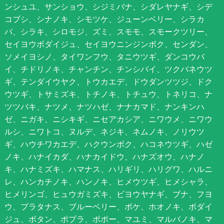
ンシュユ、サンショウ、シジミバナ、シダレヤナギ、シデ
コブシ、シナノキ、シモツケ、ジューンベリー、シラカ
バ、シラキ、シロモジ、ズミ、スモモ、スモークツリー、
セイヨウボダイジュ、セイヨウニンジンボク、センダン、
ソメイヨシノ、タイワンフウ、タニウツギ、ダンコウバ
イ、チドリノキ、チャンチン、チンシバイ、ツクバネウツ
ギ、テンダイウヤク、トウカエデ、ドウダンツツジ、ドク
ウツギ、トサミズキ、トチノキ、トチュウ、トネリコ、ナ
ツツバキ、ナツメ、ナツハゼ、ナナカマド、ナンキンハ
ゼ、ニガキ、ニシキギ、ニセアカシア、ニワウメ、ニワウ
ルシ、ニワトコ、ヌルデ、ネジキ、ネムノキ、ノリウツ
ギ、ハウチワカエデ、ハクウンボク、ハコネウツギ、ハゼ
ノキ、ハナイカダ、ハナカイドウ、ハナズオウ、ハナノ
キ、ハナミズキ、ハマナス、ハリギリ、ハリグワ、ハルニ
レ、ハンカチノキ、ハンノキ、ヒメウツギ、ヒメシャラ、
ヒメリンゴ、ヒュウガミズキ、ビヨウヤナギ、ブナ、フヨ
ウ、プラタナス、ブルーベリー、ボケ、ホオノキ、ボダイ
ジュ、ボタン、ポプラ、ポポー、マユミ、マルバノキ、マ