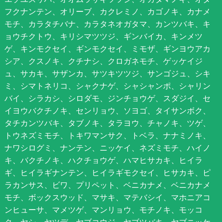
フクナンテン、オリーブ、カクレミノ、カゴノキ、カナメ
モチ、カラタチバナ、カラタネオガタマ、カンツバキ、キ
ョウチクトウ、キリシマツツジ、ギンバイカ、キンメツ
ゲ、キンモクセイ、ギンモクセイ、ミモザ、ギンヨウアカ
シア、クスノキ、クチナシ、クロガネモチ、ゲッケイジ
ュ、サカキ、サザンカ、サツキツツジ、サンゴジュ、シキ
ミ、シマトネリコ、シャクナゲ、シャシャンポ、シャリン
バイ、シラカシ、シロダモ、ジンチョウゲ、スダジイ、セ
イヨウバクチノキ、センリョウ、ソヨゴ、タイサンボク、
タチカンツバキ、タブノキ、タラヨウ、チャノキ、ツゲ、
トウネズミモチ、トキワマンサク、トベラ、ナナミノキ、
ナワシログミ、ナンテン、ニッケイ、ネズミモチ、ハイノ
キ、バクチノキ、ハクチョウゲ、ハマヒサカキ、ヒイラ
ギ、ヒイラギナンテン、ヒイラギモクセイ、ヒサカキ、ピ
ラカンサス、ビワ、プリペット、ベニカナメ、ベニカナメ
モチ、ボックスウッド、マサキ、マテバシイ、マホニアコ
ンヒューサ、マメツゲ、マンリョウ、モチノキ、モッコ