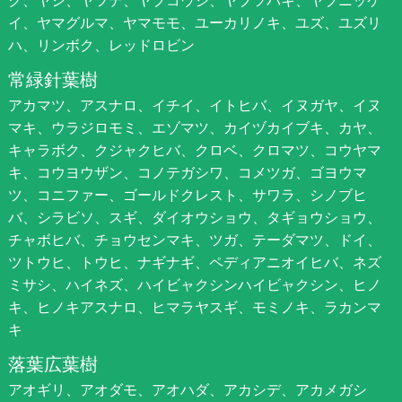
ク、ヤシ、ヤツデ、ヤブコウジ、ヤブツバキ、ヤブニッケ
イ、ヤマグルマ、ヤマモモ、ユーカリノキ、ユズ、ユズリ
ハ、リンボク、レッドロビン
常緑針葉樹
アカマツ、アスナロ、イチイ、イトヒバ、イヌガヤ、イヌ
マキ、ウラジロモミ、エゾマツ、カイヅカイブキ、カヤ、
キャラボク、クジャクヒバ、クロベ、クロマツ、コウヤマ
キ、コウヨウザン、コノテガシワ、コメツガ、ゴヨウマ
ツ、コニファー、ゴールドクレスト、サワラ、シノブヒ
バ、シラビソ、スギ、ダイオウショウ、タギョウショウ、
チャボヒバ、チョウセンマキ、ツガ、テーダマツ、ドイ、
ツトウヒ、トウヒ、ナギナギ、ペディアニオイヒバ、ネズ
ミサシ、ハイネズ、ハイビャクシンハイビャクシン、ヒノ
キ、ヒノキアスナロ、ヒマラヤスギ、モミノキ、ラカンマ
キ
落葉広葉樹
アオギリ、アオダモ、アオハダ、アカシデ、アカメガシ