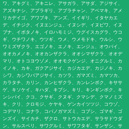
ワ、アキグミ、アキニレ、アサガラ、アサダ、アジサイ、
アズキナシ、アブラギリ、アブラチャン、アベマキ、アメ
リカデイゴ、アワブキ、アンズ、イイギリ、イタヤカエ
デ、イチジク、イヌエンジュ、イヌシデ、イヌビワ、イヌ
ブナ、イボタノキ、イロハモミジ、ウグイスカグラ、ウコ
ギ、ウチワノキ、ウツギ、ウメ、ウメモドキ、ウルシ、ウ
ワミズザクラ、エゴノキ、エノキ、エンジュ、オウバイ、
オオカメノキ、オオカンザクラ、オオシマザクラ、オオデ
マリ、オトコヨウゾメ、オオモクゲンジ、オニグルミ、カ
イノキ、カキ、ガクアジサイ、カジカエデ、カジノキ、カ
シワ、カシワバアジサイ、カツラ、ガマズミ、カマツカ、
カラタチ、カリン、カンヒザクラ、カンレンボク、キササ
ゲ、キソケイ、キハダ、キブシ、キリ、キンギンボク、キ
ンシバイ、クコ、クサギ、クヌギ、クマシデ、クマノミズ
キ、クリ、クロモジ、ケヤキ、ゲンカイツツジ、コウゾ、
コデマリ、コナラ、コバノガマズミ、コブシ、ゴマギ、ゴ
ンズイ、サイカチ、ザクロ、サトウカエデ、サラサドウダ
ン、サルスベリ、サワグルミ、サワフタギ、サンザシ、サ