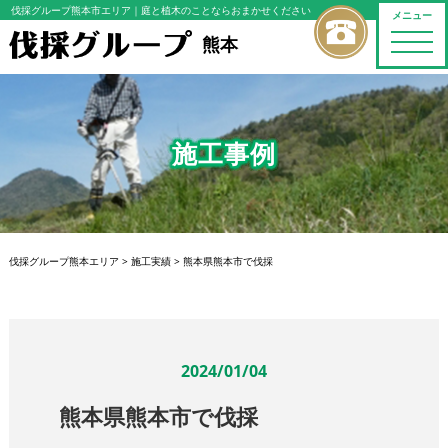
伐採グループ熊本市エリア
｜庭と植木のことならおまかせください
メニュー
toggle
熊本
naviga
施工事例
伐採グループ熊本エリア
>
施工実績
>
熊本県熊本市で伐採
2024/01/04
熊本県熊本市で伐採