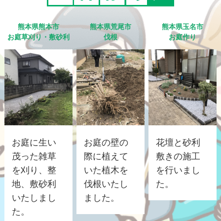
熊本県熊本市
熊本県荒尾市
熊本県玉名市
お庭草刈り・敷砂利
伐根
お庭作り
お庭に生い
お庭の壁の
花壇と砂利
茂った雑草
際に植えて
敷きの施工
を刈り、整
いた植木を
を行いまし
地、敷砂利
伐根いたし
た。
いたしまし
ました。
た。