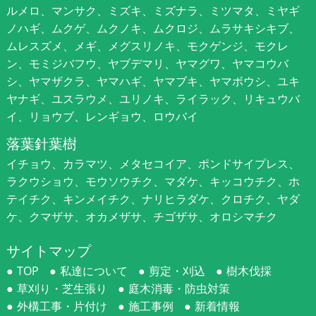
ルメロ、マンサク、ミズキ、ミズナラ、ミツマタ、ミヤギ
ノハギ、ムクゲ、ムクノキ、ムクロジ、ムラサキシキブ、
ムレスズメ、メギ、メグスリノキ、モクゲンジ、モクレ
ン、モミジバフウ、ヤブデマリ、ヤマグワ、ヤマコウバ
シ、ヤマザクラ、ヤマハギ、ヤマブキ、ヤマボウシ、ユキ
ヤナギ、ユスラウメ、ユリノキ、ライラック、リキュウバ
イ、リョウブ、レンギョウ、ロウバイ
落葉針葉樹
イチョウ、カラマツ、メタセコイア、ポンドサイプレス、
ラクウショウ、モウソウチク、マダケ、キッコウチク、ホ
テイチク、キンメイチク、ナリヒラダケ、クロチク、ヤダ
ケ、クマザサ、オカメザサ、チゴザサ、オロシマチク
サイトマップ
TOP
私達について
剪定・刈込
樹木伐採
草刈り・芝生張り
庭木消毒・防虫対策
外構工事・片付け
施工事例
新着情報